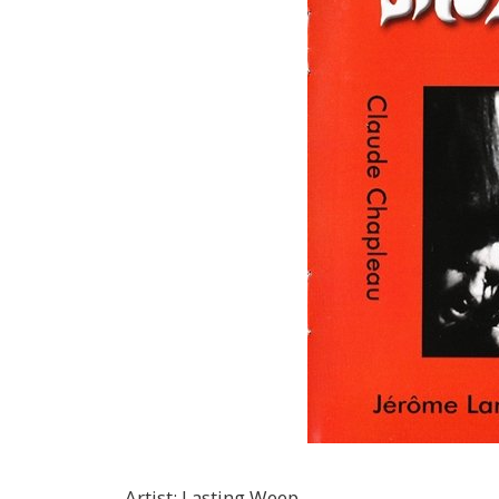
Artist
:
Lasting Weep