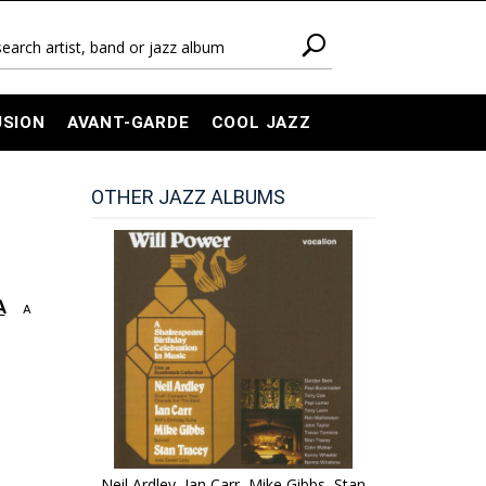
USION
AVANT-GARDE
COOL JAZZ
OTHER JAZZ ALBUMS
A
A
Neil Ardley, Ian Carr, Mike Gibbs, Stan