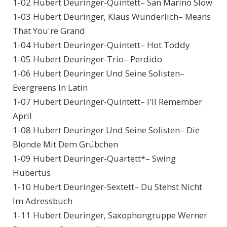
1-02 Hubert Deuringer-Quintett– San Marino Slow
1-03 Hubert Deuringer, Klaus Wunderlich– Means
That You're Grand
1-04 Hubert Deuringer-Quintett– Hot Toddy
1-05 Hubert Deuringer-Trio– Perdido
1-06 Hubert Deuringer Und Seine Solisten–
Evergreens In Latin
1-07 Hubert Deuringer-Quintett– I'll Remember
April
1-08 Hubert Deuringer Und Seine Solisten– Die
Blonde Mit Dem Grübchen
1-09 Hubert Deuringer-Quartett*– Swing
Hubertus
1-10 Hubert Deuringer-Sextett– Du Stehst Nicht
Im Adressbuch
1-11 Hubert Deuringer, Saxophongruppe Werner