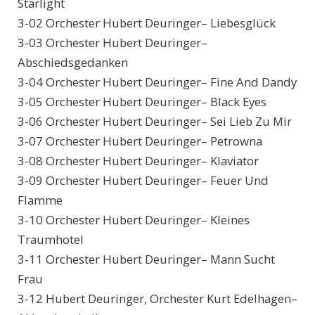
Starlight
3-02 Orchester Hubert Deuringer– Liebesglück
3-03 Orchester Hubert Deuringer–
Abschiedsgedanken
3-04 Orchester Hubert Deuringer– Fine And Dandy
3-05 Orchester Hubert Deuringer– Black Eyes
3-06 Orchester Hubert Deuringer– Sei Lieb Zu Mir
3-07 Orchester Hubert Deuringer– Petrowna
3-08 Orchester Hubert Deuringer– Klaviator
3-09 Orchester Hubert Deuringer– Feuer Und
Flamme
3-10 Orchester Hubert Deuringer– Kleines
Traumhotel
3-11 Orchester Hubert Deuringer– Mann Sucht
Frau
3-12 Hubert Deuringer, Orchester Kurt Edelhagen–