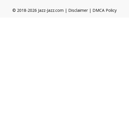
© 2018-2026 Jazz-Jazz.com |
Disclaimer
|
DMCA Policy