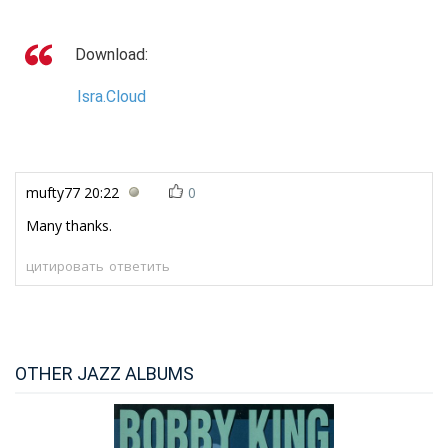
Download:
Isra.Cloud
mufty77
20:22
0
Many thanks.
цитировать
ответить
OTHER JAZZ ALBUMS