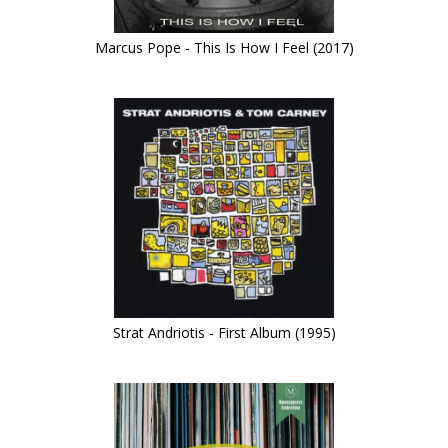
Marcus Pope - This Is How I Feel (2017)
Strat Andriotis - First Album (1995)