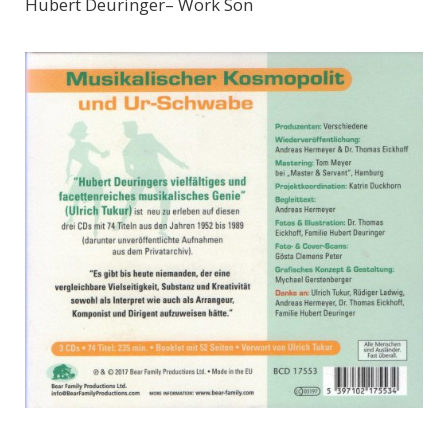
Hubert Deuringer– Work Son