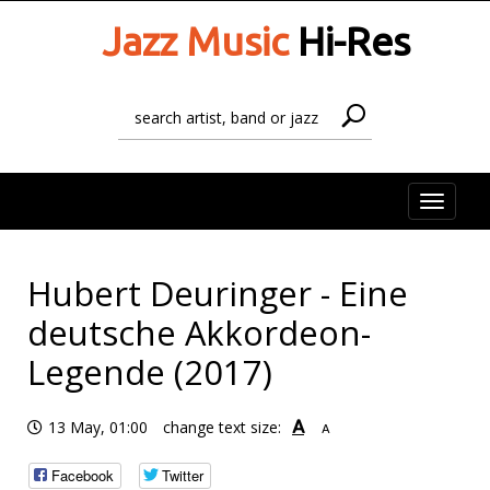
Jazz Music
Hi-Res
Toggle
naviga
Hubert Deuringer - Eine
deutsche Akkordeon-
Legende (2017)
A
13 May, 01:00
change text size:
A
Facebook
Twitter