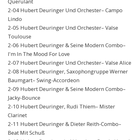
Querulant
2-04 Hubert Deuringer Und Orchester– Campo
Lindo
2-05 Hubert Deuringer Und Orchester– Valse
Toulouse
2-06 Hubert Deuringer & Seine Modern Combo–
I'm In The Mood For Love
2-07 Hubert Deuringer Und Orchester– Valse Alice
2-08 Hubert Deuringer, Saxophongruppe Werner
Baumgart– Swing-Accordeon
2-09 Hubert Deuringer & Seine Modern Combo–
Jacky-Bounce
2-10 Hubert Deuringer, Rudi Thiem– Mister
Clarinet
2-11 Hubert Deuringer & Dieter Reith-Combo–
Beat Mit Schuß